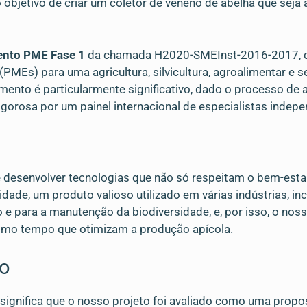
 objetivo de criar um coletor de veneno de abelha que seja
ento PME Fase 1
da chamada H2020-SMEInst-2016-2017, de
MEs) para uma agricultura, silvicultura, agroalimentar e 
mento é particularmente significativo, dado o processo de a
igorosa por um painel internacional de especialistas indep
 desenvolver tecnologias que não só respeitam o bem-est
dade, um produto valioso utilizado em várias indústrias, in
 e para a manutenção da biodiversidade, e, por isso, o noss
smo tempo que otimizam a produção apícola.
to
a significa que o nosso projeto foi avaliado como uma propo