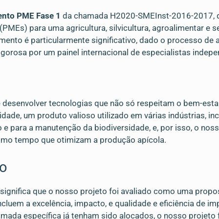
ento PME Fase 1
da chamada H2020-SMEInst-2016-2017, de
MEs) para uma agricultura, silvicultura, agroalimentar e 
mento é particularmente significativo, dado o processo de a
igorosa por um painel internacional de especialistas indep
 desenvolver tecnologias que não só respeitam o bem-est
dade, um produto valioso utilizado em várias indústrias, in
 e para a manutenção da biodiversidade, e, por isso, o noss
smo tempo que otimizam a produção apícola.
to
a significa que o nosso projeto foi avaliado como uma propo
incluem a excelência, impacto, e qualidade e eficiência de
amada específica já tenham sido alocados, o nosso projeto